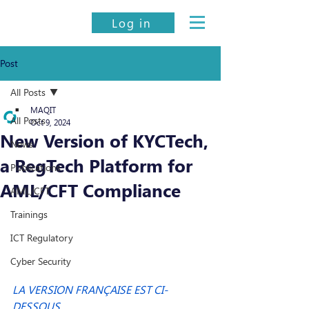
Log in
Post
All Posts
MAQIT
All Posts
Oct 9, 2024
New Version of KYCTech,
News
a RegTech Platform for
Publications
AML/CFT Compliance
AML/CFT
Trainings
ICT Regulatory
Cyber Security
LA VERSION FRANÇAISE EST CI-
DESSOUS