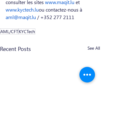
consulter les sites 
www.maqit.lu
 et 
www.kyctech.lu
ou contactez-nous à 
aml@maqit.lu
 / +352 277 2111
AML/CFT
KYCTech
Recent Posts
See All