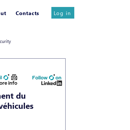
Log in
ut
Contacts
curity
ment du 
véhicules 