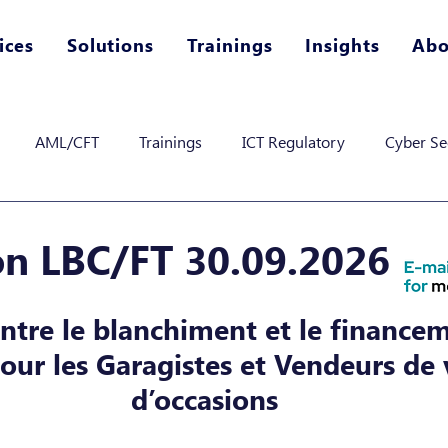
ices
Solutions
Trainings
Insights
Abo
AML/CFT
Trainings
ICT Regulatory
Cyber Se
n LBC/FT 30.09.2026
ontre le blanchiment et le finance
our les 
Garagistes et Vendeurs de 
d’occasion
s