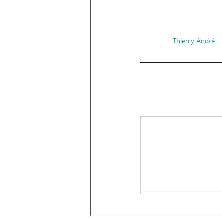
Thierry Andr
é