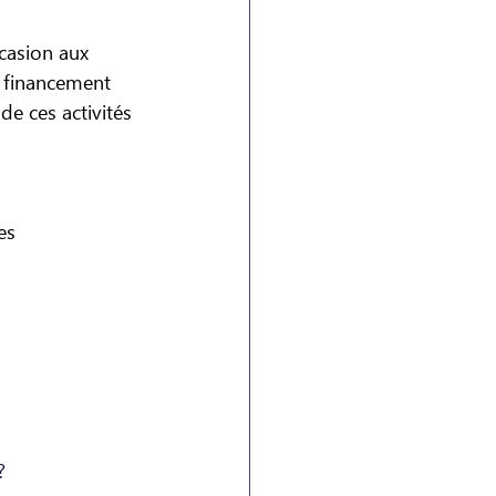
ccasion aux 
e financement 
e ces activités 
es 
?