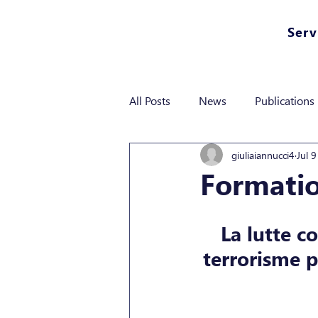
Serv
All Posts
News
Publications
giuliaiannucci4
Jul 9
Formatio
La lutte c
terrorisme p