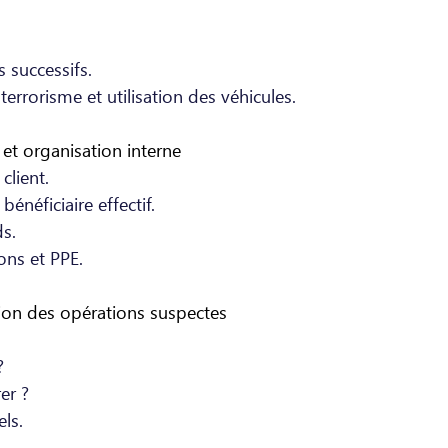
s successifs.
errorisme et utilisation des véhicules. 
et organisation interne
client.
bénéficiaire effectif.
s.
ons et PPE.
tion des opérations suspectes
?
er ?
ls. 