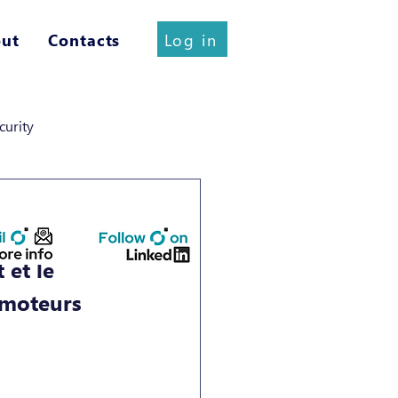
Log in
ut
Contacts
curity
et le 
omoteurs 