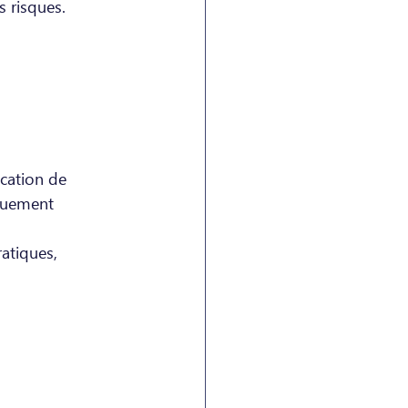
s risques.
ication de 
iquement 
atiques, 