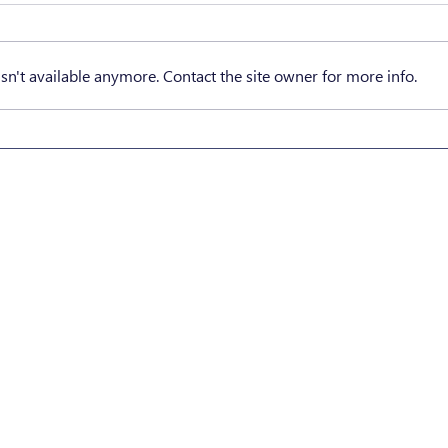
n't available anymore. Contact the site owner for more info.
Terms a
Trade reg.: B195362
Conditio
VAT: LU27546510
LEI: 894500GO1372RQGODY69
Subcontr
Organisme de formation:
Privacy 
N°10057287 / 3
Cookie 