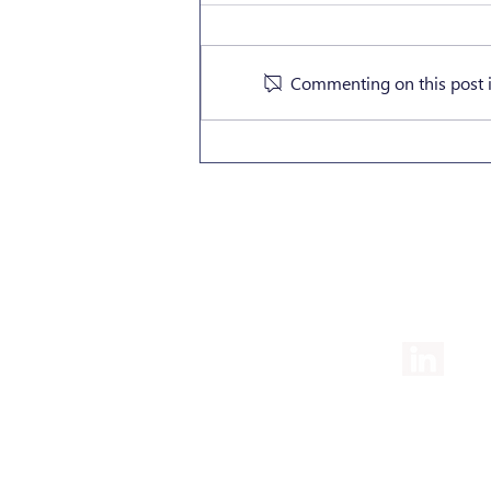
Commenting on this post is
La Lutte contre le
Blanchiment de Capitaux et
le Financement du
Terrorisme “LBC/FT”
+352 277 2111
info@maqit.lu
2, Rue Drosbach, L-3372
Leudelange Luxembourg